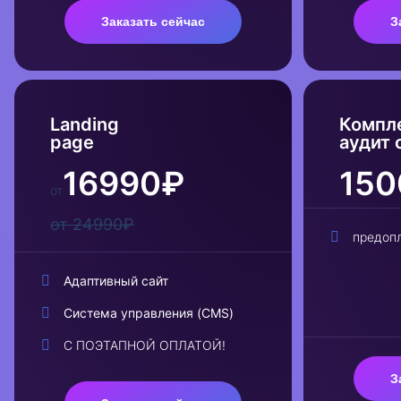
Заказать сейчас
З
Landing
Компл
page
аудит 
16990₽
150
от
от 24990₽
предоп
Адаптивный сайт
Система управления (CMS)
С ПОЭТАПНОЙ ОПЛАТОЙ!
З