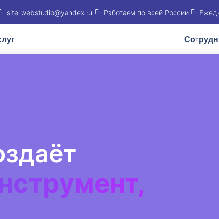
site-webstudio@yandex.ru
Работаем по всей России
Ежедн
слуг
Сотрудн
оздаёт
нструмент,