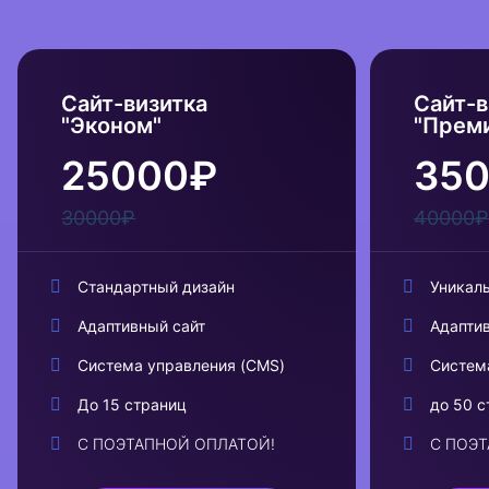
Сайт-визитка
Сайт-в
"Эконом"
"Прем
25000₽
35
30000₽
40000₽
Стандартный дизайн
Уникал
Адаптивный сайт
Адапти
Система управления (CMS)
Систем
До 15 страниц
до 50 с
С ПОЭТАПНОЙ ОПЛАТОЙ!
С ПОЭ