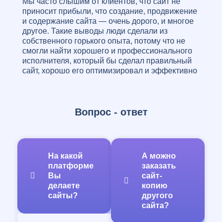
Мы часто слышим от клиентов, что сайт не
приносит прибыли, что создание, продвижение
и содержание сайта — очень дорого, и многое
другое. Такие выводы люди сделали из
собственного горького опыта, потому что не
смогли найти хорошего и профессионального
исполнителя, который бы сделал правильный
сайт, хорошо его оптимизировал и эффективно
продвигал за умеренные средства!
К счастью, наша web-студия обладает всеми
возможностями для качественного выполнения
задач! И это не просто слова, в виде
Вопрос - ответ
доказательств достаточно посмотреть на наши
работы, и сразу становится понятно, что мы
работаем на совесть! Над Вашем проектом
будет работать не частник, который
На какой
А можно
насмотрелся роликов в Интернете и возомнил
платформе
заказать
себя программистом, а опытная команда
Вы
сайт-
профессионалов, с большим послужным
делаете
копию
списком и багажом знаний, полученных
сайты?
другого
изначально в профильных учебных
сайта?
заведениях, и затем развитых и прокаченных в
реальной работе!