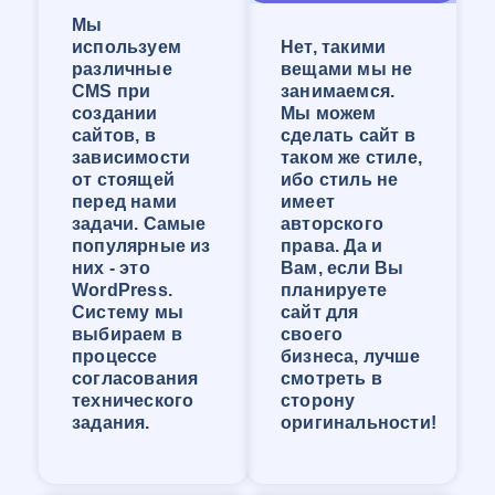
Компания WEB-Студия «ОНЛАЙН» сделает
Мы
сайт, отвечающий запросам Клиента и
используем
Нет, такими
решающий большинство задач его
различные
вещами мы не
организации. У нас большой опыт создания
CMS при
занимаемся.
сайтов любой сложности!
создании
Мы можем
Создание сайта-визитки в
сайтов, в
сделать сайт в
зависимости
таком же стиле,
Ставрополе
от стоящей
ибо стиль не
перед нами
имеет
Сайт-визитка — это самый популярный вид
задачи. Самые
авторского
сайтов. Размер и функционал может быть
популярные из
права. Да и
практически любого масштаба, от
них - это
Вам, если Вы
примитивного сайта с контактами и кратким
WordPress.
планируете
перечнем услуг до сайта с огромным
Систему мы
сайт для
количеством страниц и перечнем функций.
выбираем в
своего
Сайт-визитка будет хорошо продвигаться, если
процессе
бизнеса, лучше
при его создании продумать всё до мелочей,
согласования
смотреть в
продумать структуру контента, внедрить
технического
сторону
воронку продаж и сделать его удобным для
задания.
оригинальности!
пользования. Так же в наше время стоит
особое внимание уделить мобильной версии
сайта, и сейчас разговор не про адаптивность!