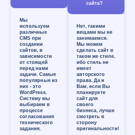
сайта?
реальной работе!
Компания WEB-Студия «ОНЛАЙН» сделает
сайт, отвечающий запросам Клиента и
Мы
решающий большинство задач его
используем
Нет, такими
организации. У нас большой опыт создания
различные
вещами мы не
сайтов любой сложности!
CMS при
занимаемся.
Создание сайта-визитки в
создании
Мы можем
сайтов, в
сделать сайт в
Бердске
зависимости
таком же стиле,
от стоящей
ибо стиль не
Сайт-визитка — это самый популярный вид
перед нами
имеет
сайтов. Размер и функционал может быть
задачи. Самые
авторского
практически любого масштаба, от
популярные из
права. Да и
примитивного сайта с контактами и кратким
них - это
Вам, если Вы
перечнем услуг до сайта с огромным
WordPress.
планируете
количеством страниц и перечнем функций.
Систему мы
сайт для
Сайт-визитка будет хорошо продвигаться, если
выбираем в
своего
при его создании продумать всё до мелочей,
процессе
бизнеса, лучше
продумать структуру контента, внедрить
согласования
смотреть в
воронку продаж и сделать его удобным для
технического
сторону
пользования. Так же в наше время стоит
задания.
оригинальности!
особое внимание уделить мобильной версии