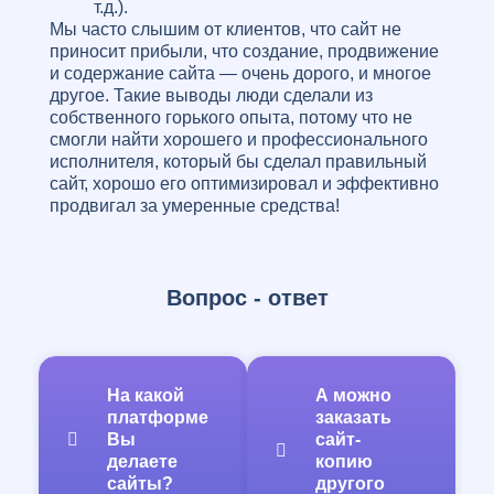
т.д.).
Мы часто слышим от клиентов, что сайт не
приносит прибыли, что создание, продвижение
и содержание сайта — очень дорого, и многое
другое. Такие выводы люди сделали из
собственного горького опыта, потому что не
смогли найти хорошего и профессионального
исполнителя, который бы сделал правильный
сайт, хорошо его оптимизировал и эффективно
продвигал за умеренные средства!
К счастью, наша web-студия обладает всеми
возможностями для качественного выполнения
задач! И это не просто слова, в виде
доказательств достаточно посмотреть на наши
Вопрос - ответ
работы, и сразу становится понятно, что мы
работаем на совесть! Над Вашем проектом
будет работать не частник, который
насмотрелся роликов в Интернете и возомнил
На какой
А можно
себя программистом, а опытная команда
платформе
заказать
профессионалов, с большим послужным
Вы
сайт-
списком и багажом знаний, полученных
делаете
копию
изначально в профильных учебных
сайты?
другого
заведениях, и затем развитых и прокаченных в