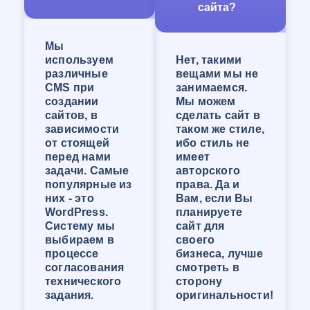
сайта?
реальной работе!
Компания WEB-Студия «ОНЛАЙН» сделает
сайт, отвечающий запросам Клиента и
Мы
решающий большинство задач его
используем
Нет, такими
организации. У нас большой опыт создания
различные
вещами мы не
сайтов любой сложности!
CMS при
занимаемся.
Создание сайта-визитки в
создании
Мы можем
сайтов, в
сделать сайт в
Коломне
зависимости
таком же стиле,
от стоящей
ибо стиль не
Сайт-визитка — это самый популярный вид
перед нами
имеет
сайтов. Размер и функционал может быть
задачи. Самые
авторского
практически любого масштаба, от
популярные из
права. Да и
примитивного сайта с контактами и кратким
них - это
Вам, если Вы
перечнем услуг до сайта с огромным
WordPress.
планируете
количеством страниц и перечнем функций.
Систему мы
сайт для
Сайт-визитка будет хорошо продвигаться, если
выбираем в
своего
при его создании продумать всё до мелочей,
процессе
бизнеса, лучше
продумать структуру контента, внедрить
согласования
смотреть в
воронку продаж и сделать его удобным для
технического
сторону
пользования. Так же в наше время стоит
задания.
оригинальности!
особое внимание уделить мобильной версии