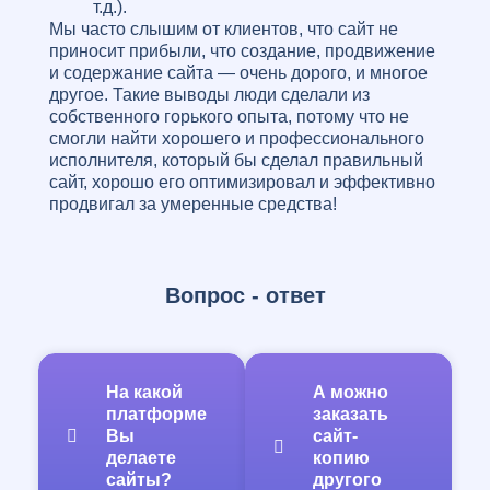
т.д.).
Мы часто слышим от клиентов, что сайт не
приносит прибыли, что создание, продвижение
и содержание сайта — очень дорого, и многое
другое. Такие выводы люди сделали из
собственного горького опыта, потому что не
смогли найти хорошего и профессионального
исполнителя, который бы сделал правильный
сайт, хорошо его оптимизировал и эффективно
продвигал за умеренные средства!
К счастью, наша web-студия обладает всеми
возможностями для качественного выполнения
задач! И это не просто слова, в виде
доказательств достаточно посмотреть на наши
Вопрос - ответ
работы, и сразу становится понятно, что мы
работаем на совесть! Над Вашем проектом
будет работать не частник, который
насмотрелся роликов в Интернете и возомнил
На какой
А можно
себя программистом, а опытная команда
платформе
заказать
профессионалов, с большим послужным
Вы
сайт-
списком и багажом знаний, полученных
делаете
копию
изначально в профильных учебных
сайты?
другого
заведениях, и затем развитых и прокаченных в