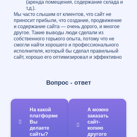
(аренда помещения, содержание склада и
т.д.).
Мы часто слышим от клиентов, что сайт не
приносит прибыли, что создание, продвижение
и содержание сайта — очень дорого, и многое
другое. Такие выводы люди сделали из
собственного горького опыта, потому что не
смогли найти хорошего и профессионального
исполнителя, который бы сделал правильный
сайт, хорошо его оптимизировал и эффективно
продвигал за умеренные средства!
К счастью, наша web-студия обладает всеми
возможностями для качественного выполнения
задач! И это не просто слова, в виде
Вопрос - ответ
доказательств достаточно посмотреть на наши
работы, и сразу становится понятно, что мы
работаем на совесть! Над Вашем проектом
будет работать не частник, который
На какой
А можно
насмотрелся роликов в Интернете и возомнил
платформе
заказать
себя программистом, а опытная команда
Вы
сайт-
профессионалов, с большим послужным
делаете
копию
списком и багажом знаний, полученных
сайты?
другого
изначально в профильных учебных