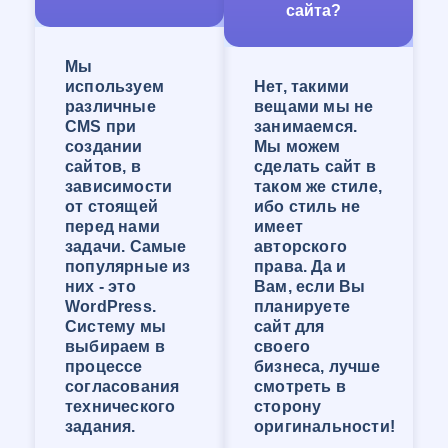
сайта?
заведениях, и затем развитых и прокаченных в
реальной работе!
Компания WEB-Студия «ОНЛАЙН» сделает
Мы
сайт, отвечающий запросам Клиента и
используем
Нет, такими
решающий большинство задач его
различные
вещами мы не
организации. У нас большой опыт создания
CMS при
занимаемся.
сайтов любой сложности!
создании
Мы можем
Создание сайта-визитки в
сайтов, в
сделать сайт в
зависимости
таком же стиле,
Невинномысске
от стоящей
ибо стиль не
перед нами
имеет
Сайт-визитка — это самый популярный вид
задачи. Самые
авторского
сайтов. Размер и функционал может быть
популярные из
права. Да и
практически любого масштаба, от
них - это
Вам, если Вы
примитивного сайта с контактами и кратким
WordPress.
планируете
перечнем услуг до сайта с огромным
Систему мы
сайт для
количеством страниц и перечнем функций.
выбираем в
своего
Сайт-визитка будет хорошо продвигаться, если
процессе
бизнеса, лучше
при его создании продумать всё до мелочей,
согласования
смотреть в
продумать структуру контента, внедрить
технического
сторону
воронку продаж и сделать его удобным для
задания.
оригинальности!
пользования. Так же в наше время стоит