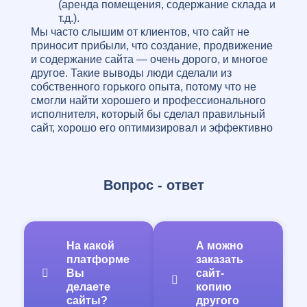
(аренда помещения, содержание склада и
т.д.).
Мы часто слышим от клиентов, что сайт не
приносит прибыли, что создание, продвижение
и содержание сайта — очень дорого, и многое
другое. Такие выводы люди сделали из
собственного горького опыта, потому что не
смогли найти хорошего и профессионального
исполнителя, который бы сделал правильный
сайт, хорошо его оптимизировал и эффективно
продвигал за умеренные средства!
К счастью, наша web-студия обладает всеми
возможностями для качественного выполнения
задач! И это не просто слова, в виде
Вопрос - ответ
доказательств достаточно посмотреть на наши
работы, и сразу становится понятно, что мы
работаем на совесть! Над Вашем проектом
будет работать не частник, который
На какой
А можно
насмотрелся роликов в Интернете и возомнил
платформе
заказать
себя программистом, а опытная команда
Вы
сайт-
профессионалов, с большим послужным
делаете
копию
списком и багажом знаний, полученных
сайты?
другого
изначально в профильных учебных