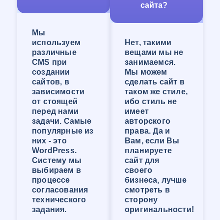
сайта?
заведениях, и затем развитых и прокаченных в
реальной работе!
Компания WEB-Студия «ОНЛАЙН» сделает
Мы
сайт, отвечающий запросам Клиента и
используем
Нет, такими
решающий большинство задач его
различные
вещами мы не
организации. У нас большой опыт создания
CMS при
занимаемся.
сайтов любой сложности!
создании
Мы можем
Создание сайта-визитки в
сайтов, в
сделать сайт в
зависимости
таком же стиле,
Шахтах
от стоящей
ибо стиль не
перед нами
имеет
Сайт-визитка — это самый популярный вид
задачи. Самые
авторского
сайтов. Размер и функционал может быть
популярные из
права. Да и
практически любого масштаба, от
них - это
Вам, если Вы
примитивного сайта с контактами и кратким
WordPress.
планируете
перечнем услуг до сайта с огромным
Систему мы
сайт для
количеством страниц и перечнем функций.
выбираем в
своего
Сайт-визитка будет хорошо продвигаться, если
процессе
бизнеса, лучше
при его создании продумать всё до мелочей,
согласования
смотреть в
продумать структуру контента, внедрить
технического
сторону
воронку продаж и сделать его удобным для
задания.
оригинальности!
пользования. Так же в наше время стоит