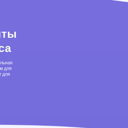
йты
са
альная
ом для
т для