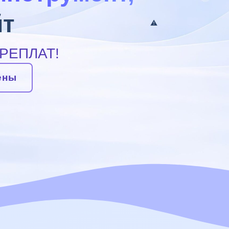
йт
РЕПЛАТ!
ены