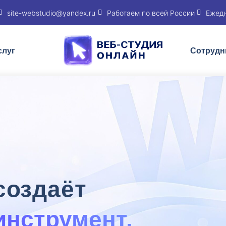
site-webstudio@yandex.ru
Работаем по всей России
Ежедн
слуг
Сотрудн
создаёт
инструмент,