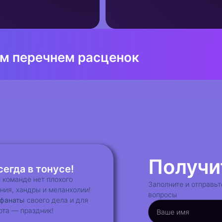
ым перечнем расценок
Бесплатная кон
Получи
егда в тонусе!
 команде нет плохого
Заполните и отправьт
ния, хандры и меланхолии!
вопросы
фанаты
своего дела и для
ота — праздник!