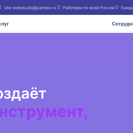
site-webstudio@yandex.ru
Работаем по всей России
Ежедн
слуг
Сотрудн
оздаёт
нструмент,