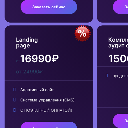
Заказать сейчас
З
Landing
Компл
page
аудит 
16990₽
150
от
от 24990₽
предоп
Адаптивный сайт
Система управления (CMS)
С ПОЭТАПНОЙ ОПЛАТОЙ!
З