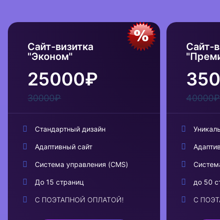
Сайт-визитка
Сайт-в
"Эконом"
"Прем
25000₽
35
30000₽
40000₽
Стандартный дизайн
Уникал
Адаптивный сайт
Адапти
Система управления (CMS)
Систем
До 15 страниц
до 50 с
С ПОЭТАПНОЙ ОПЛАТОЙ!
С ПОЭ