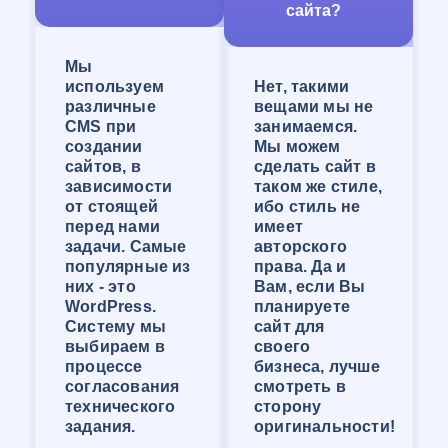
сайта?
реальной работе!
Компания WEB-Студия «ОНЛАЙН» сделает
сайт, отвечающий запросам Клиента и
Мы
решающий большинство задач его
используем
Нет, такими
организации. У нас большой опыт создания
различные
вещами мы не
сайтов любой сложности!
CMS при
занимаемся.
Создание сайта-визитки в
создании
Мы можем
сайтов, в
сделать сайт в
Можайске
зависимости
таком же стиле,
от стоящей
ибо стиль не
Сайт-визитка — это самый популярный вид
перед нами
имеет
сайтов. Размер и функционал может быть
задачи. Самые
авторского
практически любого масштаба, от
популярные из
права. Да и
примитивного сайта с контактами и кратким
них - это
Вам, если Вы
перечнем услуг до сайта с огромным
WordPress.
планируете
количеством страниц и перечнем функций.
Систему мы
сайт для
Сайт-визитка будет хорошо продвигаться, если
выбираем в
своего
при его создании продумать всё до мелочей,
процессе
бизнеса, лучше
продумать структуру контента, внедрить
согласования
смотреть в
воронку продаж и сделать его удобным для
технического
сторону
пользования. Так же в наше время стоит
задания.
оригинальности!
особое внимание уделить мобильной версии