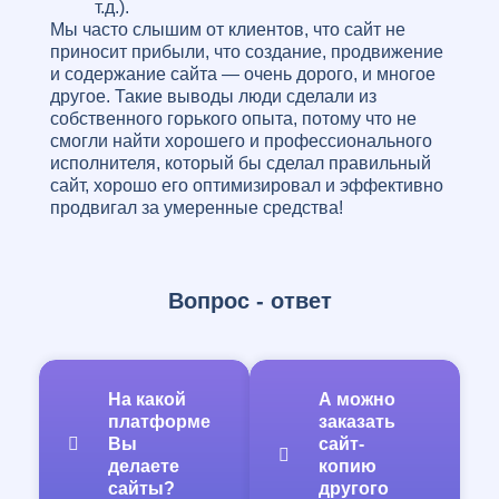
т.д.).
Мы часто слышим от клиентов, что сайт не
приносит прибыли, что создание, продвижение
и содержание сайта — очень дорого, и многое
другое. Такие выводы люди сделали из
собственного горького опыта, потому что не
смогли найти хорошего и профессионального
исполнителя, который бы сделал правильный
сайт, хорошо его оптимизировал и эффективно
продвигал за умеренные средства!
К счастью, наша web-студия обладает всеми
возможностями для качественного выполнения
задач! И это не просто слова, в виде
доказательств достаточно посмотреть на наши
Вопрос - ответ
работы, и сразу становится понятно, что мы
работаем на совесть! Над Вашем проектом
будет работать не частник, который
насмотрелся роликов в Интернете и возомнил
На какой
А можно
себя программистом, а опытная команда
платформе
заказать
профессионалов, с большим послужным
Вы
сайт-
списком и багажом знаний, полученных
делаете
копию
изначально в профильных учебных
сайты?
другого
заведениях, и затем развитых и прокаченных в